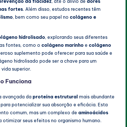
prevenção da flacidez
, até o alívio de
dores
has fortes
. Além disso, estudos recentes têm
lismo
, bem como seu papel no
colágeno e
olágeno hidrolisado
, explorando seus diferentes
rsas fontes, como o
colágeno marinho
e
colágeno
oderoso suplemento pode oferecer para sua saúde e
ágeno hidrolisado pode ser a chave para um
vida superior.
mo Funciona
a avançada da
proteína estrutural
mais abundante
ara potencializar sua absorção e eficácia. Esta
mento comum, mas um complexo de
aminoácidos
 otimizar seus efeitos no organismo humano.