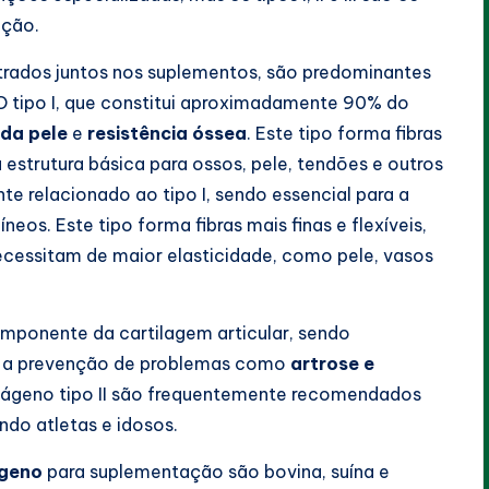
ação.
trados juntos nos suplementos, são predominantes
 O tipo I, que constitui aproximadamente 90% do
 da pele
e
resistência óssea
. Este tipo forma fibras
strutura básica para ossos, pele, tendões e outros
nte relacionado ao tipo I, sendo essencial para a
eos. Este tipo forma fibras mais finas e flexíveis,
cessitam de maior elasticidade, como pele, vasos
 componente da cartilagem articular, sendo
 a prevenção de problemas como
artrose e
olágeno tipo II são frequentemente recomendados
ndo atletas e idosos.
ágeno
para suplementação são bovina, suína e