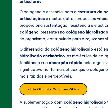
articulares
.
O colágeno é essencial para a
estrutura da p
articulações
e muitos outros processos vitais
proporciona sustentação, resistência e elasti
colágeno
, presentes no
colágeno hidrolisad
no organismo, contribuindo para o
rejuvenesc
O diferencial do
colágeno hidrolisado
está em
hidrolisado enzimático
, as moléculas de col
facilitando sua
absorção rápida
pelo organis
significativamente mais eficaz que o colágeno
mais rápidos e perceptíveis.
>Site Oficial – Collagen Vitta<
A suplementação com
colágeno hidrolisado