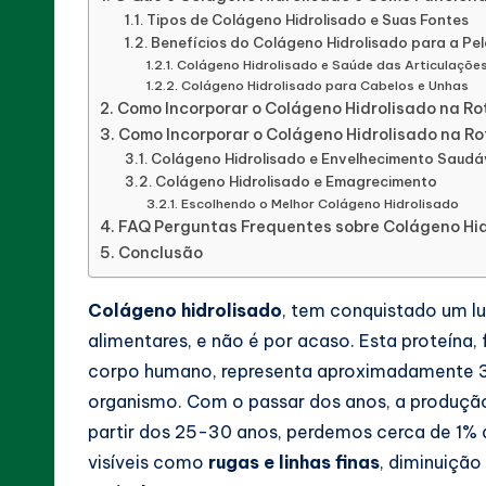
Tipos de Colágeno Hidrolisado e Suas Fontes
Soluções
Benefícios do Colágeno Hidrolisado para a Pel
Eficazes
Colágeno Hidrolisado e Saúde das Articulaçõe
Colágeno Hidrolisado para Cabelos e Unhas
para
Como Incorporar o Colágeno Hidrolisado na Rot
Melhorar
Como Incorporar o Colágeno Hidrolisado na Rot
sua
Colágeno Hidrolisado e Envelhecimento Saudá
Colágeno Hidrolisado e Emagrecimento
Qualidade
Escolhendo o Melhor Colágeno Hidrolisado
de
FAQ Perguntas Frequentes sobre Colágeno Hid
Vida
Conclusão
com
Colágeno hidrolisado
, tem conquistado um l
Suplementos
alimentares, e não é por acaso. Esta proteína
Naturais
corpo humano, representa aproximadamente 3
e
organismo. Com o passar dos anos, a produção 
Estratégias
partir dos 25-30 anos, perdemos cerca de 1% 
Saudáveis.
visíveis como
rugas e linhas finas
, diminuição