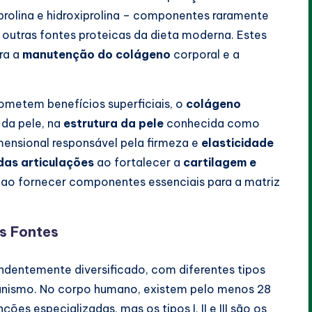
 prolina e hidroxiprolina – componentes raramente
outras fontes proteicas da dieta moderna. Estes
ra a
manutenção do colágeno
corporal e a
ometem benefícios superficiais, o
colágeno
da pele, na
estrutura da pele
conhecida como
ensional responsável pela firmeza e
elasticidade
das articulações
ao fortalecer a
cartilagem e
ao fornecer componentes essenciais para a matriz
as Fontes
ndentemente diversificado, com diferentes tipos
ganismo. No corpo humano, existem pelo menos 28
es especializadas, mas os tipos I, II e III são os