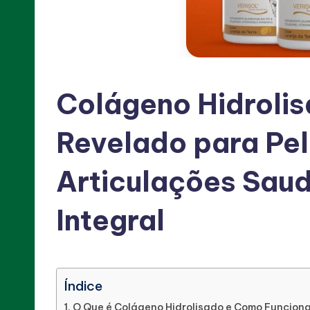
Sobre
Produtos
que
Ajudam
no
Colágeno Hidroli
Emagrecimento,
Desintoxicação,
Revelado para Pel
Aumento
de
Articulações Sau
Energia
e
Integral
melhoria
da
Saúde
Índice
Sexual.
O Que é Colágeno Hidrolisado e Como Funcion
Descubra