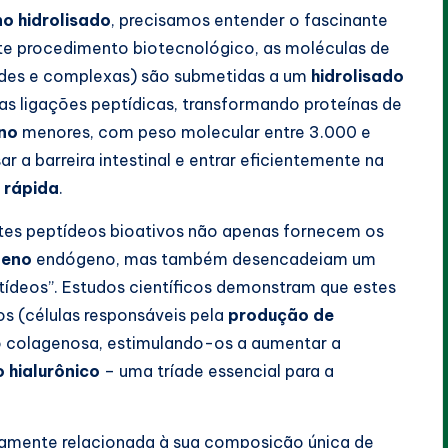
o hidrolisado
, precisamos entender o fascinante
este procedimento biotecnológico, as moléculas de
ndes e complexas) são submetidas a um
hidrolisado
as ligações peptídicas, transformando proteínas de
no
menores, com peso molecular entre 3.000 e
r a barreira intestinal e entrar eficientemente na
 rápida
.
stes peptídeos bioativos não apenas fornecem os
geno
endógeno, mas também desencadeiam um
deos”. Estudos científicos demonstram que estes
s (células responsáveis pela
produção de
o colagenosa, estimulando-os a aumentar a
 hialurônico
– uma tríade essencial para a
tamente relacionada à sua composição única de