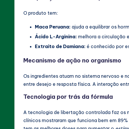
O produto tem:
Maca Peruana:
ajuda a equilibrar os hor
Ácido L-Arginina:
melhora a circulação e 
Extraito de Damiana:
é conhecido por es
Mecanismo de ação no organismo
Os ingredientes atuam no sistema nervoso e n
entre desejo e resposta física. A interação ent
Tecnologia por trás da fórmula
A tecnologia de libertação controlada faz os 
clínicos mostraram que funciona bem em 89% 
tem as melhores doses para aumentar o
estímu