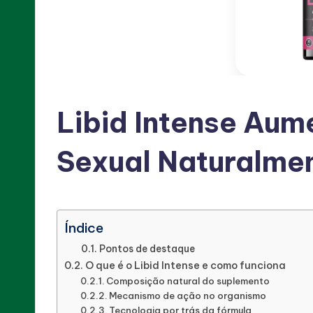
Sobre
Produtos
que
Ajudam
no
Emagrecimento,
Libid Intense Aum
Desintoxicação,
Aumento
Sexual Naturalme
de
Energia
e
Índice
melhoria
Pontos de destaque
da
O que é o Libid Intense e como funciona
Saúde
Composição natural do suplemento
Sexual.
Mecanismo de ação no organismo
Descubra
Tecnologia por trás da fórmula