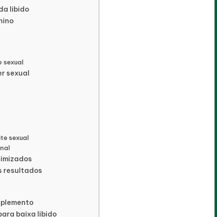
a libido
nino
o sexual
er sexual
te sexual
onal
timizados
s resultados
uplemento
ara baixa libido