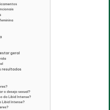
dicamentos
ncionais
s
 feminina
a
estar geral
vida
al
 resultados
eres?
ar o desejo sexual?
o do Libid Intense?
 Libid Intense?
heres?