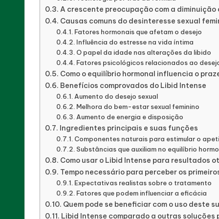
A crescente preocupação com a diminuição d
Soluções
Causas comuns do desinteresse sexual femi
Eficazes
Fatores hormonais que afetam o desejo
para
Influência do estresse na vida íntima
O papel da idade nas alterações da libido
Melhorar
Fatores psicológicos relacionados ao desej
sua
Como o equilíbrio hormonal influencia o praz
Qualidade
Benefícios comprovados do Libid Intense
Aumento do desejo sexual
de
Melhora do bem-estar sexual feminino
Vida
Aumento de energia e disposição
com
Ingredientes principais e suas funções
Componentes naturais para estimular o apeti
Suplementos
Substâncias que auxiliam no equilíbrio horm
Naturais
Como usar o Libid Intense para resultados o
e
Tempo necessário para perceber os primeiro
Estratégias
Expectativas realistas sobre o tratamento
Fatores que podem influenciar a eficácia
Saudáveis.
Quem pode se beneficiar com o uso deste s
Libid Intense comparado a outras soluções p