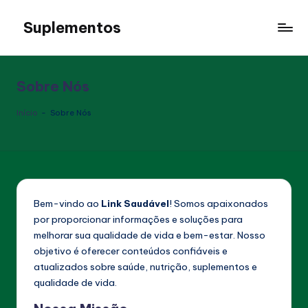
Suplementos
Skip
to
Saúde
content
e
Bem-
Sobre Nós
Estar
Através
Início
-
Sobre Nós
de
Suplementos
Naturais.
Oferece
Análises
Bem-vindo ao
Link Saudável
! Somos apaixonados
Detalhadas
por proporcionar informações e soluções para
e
melhorar sua qualidade de vida e bem-estar. Nosso
Informações
objetivo é oferecer conteúdos confiáveis e
Sobre
atualizados sobre saúde, nutrição, suplementos e
Produtos
qualidade de vida.
que
Ajudam