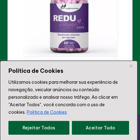
ReduPhine Caps O Suplemento Natural que
Potencializa seu Emagrecimento Saudável
Política de Cookies
ReduPhine Caps, Em busca de um emagrecimento saudável
Utilizamos cookies para melhorar sua experiência de
e rápido? pode ser exatamente o que você precisa para
alcançar seus…
navegação, veicular anúncios ou conteúdo
personalizado e analisar nosso tráfego. Ao clicar em
"Aceitar Todos", você concorda com o uso de
cookies.
Politica de Cookies
© 2012 - 2025 LinkSaudavel.com.br Todos os direitos
Rejeitar Todos
Aceitar Tudo
reservados.