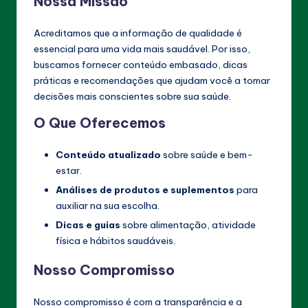
Nossa Missão
no
Emagrecimento,
Acreditamos que a informação de qualidade é
Desintoxicação,
essencial para uma vida mais saudável. Por isso,
Aumento
buscamos fornecer conteúdo embasado, dicas
de
práticas e recomendações que ajudam você a tomar
Energia
decisões mais conscientes sobre sua saúde.
e
melhoria
O Que Oferecemos
da
Saúde
Conteúdo atualizado
sobre saúde e bem-
Sexual.
estar.
Descubra
Análises de produtos e suplementos
para
Soluções
auxiliar na sua escolha.
Eficazes
Dicas e guias
sobre alimentação, atividade
para
física e hábitos saudáveis.
Melhorar
sua
Nosso Compromisso
Qualidade
de
Nosso compromisso é com a transparência e a