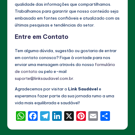
Vida
qualidade das informações que compartilhamos.
com
Trabalhamos para garantir que nosso conteúdo seja
Suplementos
embasado em fontes confiáveis e atualizado com as
Naturais
últimas pesquisas e tendências do setor.
e
Estratégias
Entre em Contato
Saudáveis.
Tem alguma dúvida, sugestão ou gostaria de entrar
em contato conosco? Fique à vontade para nos
enviar uma mensagem através do nosso
formulário
de contato
ou pelo e-mail
suporte@linksaudavel.com.br
.
Agradecemos por visitar o
Link Saudável
e
esperamos fazer parte da sua jornada rumo a uma
vida mais equilibrada e saudável!
W
F
T
Li
X
Pi
E
S
h
a
el
n
nt
m
h