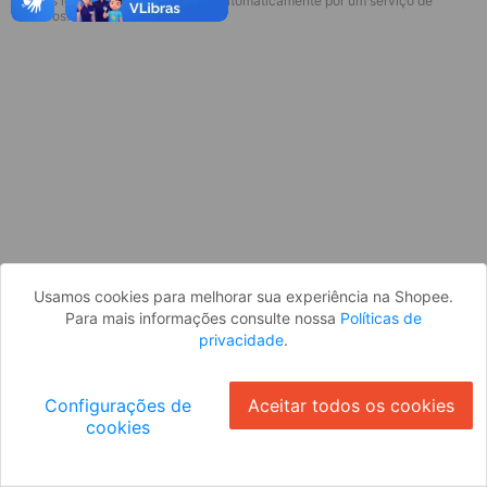
* Esses idiomas serão traduzidos automaticamente por um serviço de
Desculpe, algo deu errado. Faça login
terceiros.
e tente novamente, ou volte para a
página inicial.
Entrar
Voltar à Página Inicial
Usamos cookies para melhorar sua experiência na Shopee.
Para mais informações consulte nossa
Políticas de
privacidade
.
Configurações de
Aceitar todos os cookies
cookies
Ok
ID: 32094deb0ac-e346-41af-9b66-aaae9246c0ba